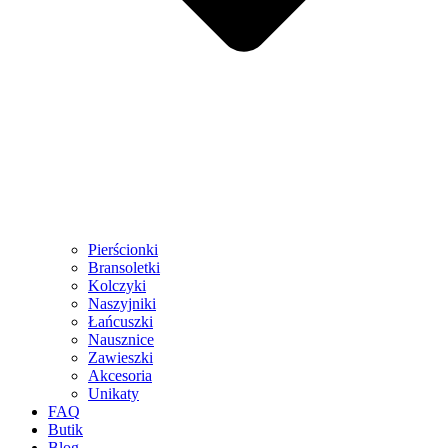
Pierścionki
Bransoletki
Kolczyki
Naszyjniki
Łańcuszki
Nausznice
Zawieszki
Akcesoria
Unikaty
FAQ
Butik
Blog