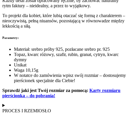
Każdy detal został opracowany ręcznie, by zachować naturalny
rytm faktury – nieidealny, a przez to wyjątkowy.
To projekt dla kobiet, które lubią otaczać się formą z charakterem –
nieoczywistą, pełną niuansów, pozostającą w równowadze między
lekkością a siłą.
Parametry:
Materiał: srebro próby 925, pozłacane srebro pr. 925
Topaz, kwarc różowy, szafir, rubin, granat, cytryn, kwarc
dymny
Unikat
Waga 10,15g
W notatce do zamówienia wpisz swój rozmiar – dostosujemy
pierścionek specjalnie dla Ciebie!
Sprawdź jaki jest Twój rozmiar za pomocą:
Karty rozmiaru
pierścionka – do pobrania!
PROCES I RZEMIOSŁO