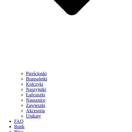
Pierścionki
Bransoletki
Kolczyki
Naszyjniki
Łańcuszki
Nausznice
Zawieszki
Akcesoria
Unikaty
FAQ
Butik
Blog