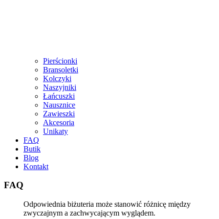
Pierścionki
Bransoletki
Kolczyki
Naszyjniki
Łańcuszki
Nausznice
Zawieszki
Akcesoria
Unikaty
FAQ
Butik
Blog
Kontakt
FAQ
Odpowiednia biżuteria może stanowić różnicę między
zwyczajnym a zachwycającym wyglądem.