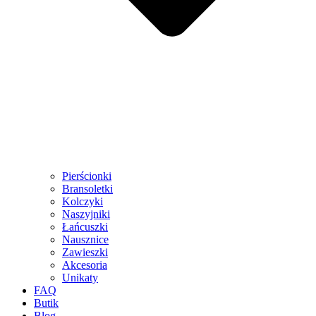
Pierścionki
Bransoletki
Kolczyki
Naszyjniki
Łańcuszki
Nausznice
Zawieszki
Akcesoria
Unikaty
FAQ
Butik
Blog