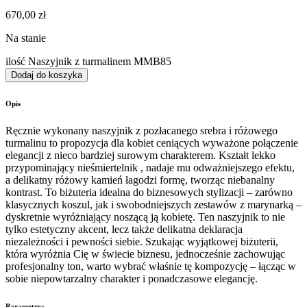
670,00
zł
Na stanie
ilość Naszyjnik z turmalinem MMB85
Dodaj do koszyka
Opis
Ręcznie wykonany naszyjnik z pozłacanego srebra i różowego
turmalinu to propozycja dla kobiet ceniących wyważone połączenie
elegancji z nieco bardziej surowym charakterem. Kształt lekko
przypominający nieśmiertelnik , nadaje mu odważniejszego efektu,
a delikatny różowy kamień łagodzi formę, tworząc niebanalny
kontrast. To biżuteria idealna do biznesowych stylizacji – zarówno
klasycznych koszul, jak i swobodniejszych zestawów z marynarką –
dyskretnie wyróżniający noszącą ją kobietę. Ten naszyjnik to nie
tylko estetyczny akcent, lecz także delikatna deklaracja
niezależności i pewności siebie. Szukając wyjątkowej biżuterii,
która wyróżnia Cię w świecie biznesu, jednocześnie zachowując
profesjonalny ton, warto wybrać właśnie tę kompozycję – łącząc w
sobie niepowtarzalny charakter i ponadczasowe elegancję.
Parametry: