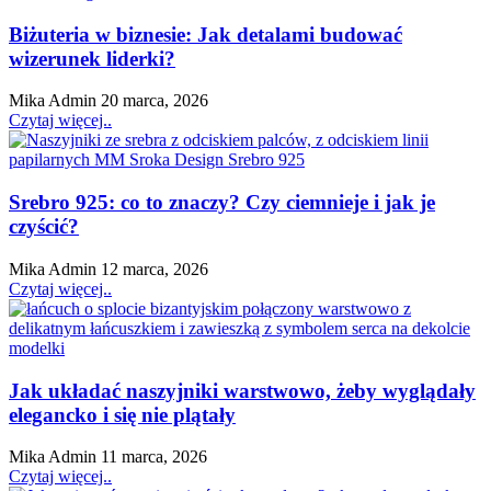
Biżuteria w biznesie: Jak detalami budować
wizerunek liderki?
Mika Admin
20 marca, 2026
Czytaj więcej..
Srebro 925: co to znaczy? Czy ciemnieje i jak je
czyścić?
Mika Admin
12 marca, 2026
Czytaj więcej..
Jak układać naszyjniki warstwowo, żeby wyglądały
elegancko i się nie plątały
Mika Admin
11 marca, 2026
Czytaj więcej..