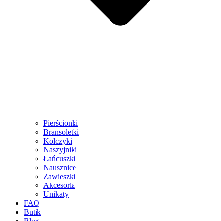
Pierścionki
Bransoletki
Kolczyki
Naszyjniki
Łańcuszki
Nausznice
Zawieszki
Akcesoria
Unikaty
FAQ
Butik
Blog