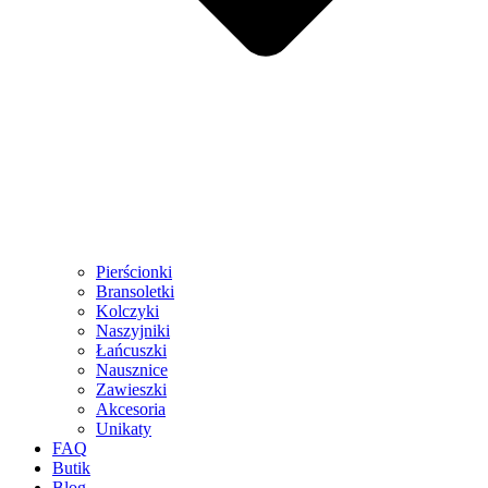
Pierścionki
Bransoletki
Kolczyki
Naszyjniki
Łańcuszki
Nausznice
Zawieszki
Akcesoria
Unikaty
FAQ
Butik
Blog