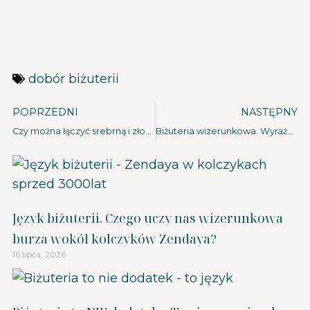
dobór biżuterii
POPRZEDNI
NASTĘPNY
Czy można łączyć srebrną i złotą biżuterię?
Biżuteria wizerunkowa. Wyrażaj swoją wewnętrzną siłę w biznesie.
Język biżuterii. Czego uczy nas wizerunkowa
burza wokół kolczyków Zendaya?
16 lipca, 2026