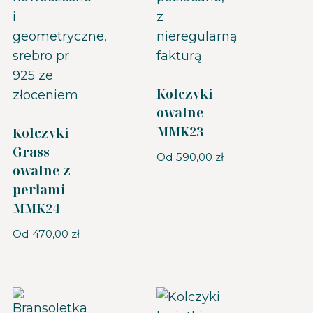
Kolczyki
owalne
MMK23
Kolczyki
Grass
Od
590,00
zł
owalne z
perłami
MMK24
Od
470,00
zł