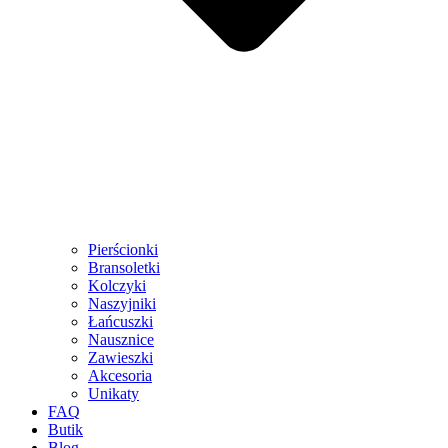
Pierścionki
Bransoletki
Kolczyki
Naszyjniki
Łańcuszki
Nausznice
Zawieszki
Akcesoria
Unikaty
FAQ
Butik
Blog