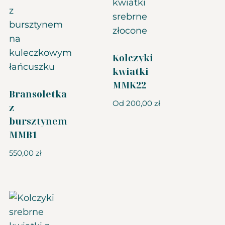
Kolczyki
kwiatki
MMK22
Bransoletka
Od
200,00
zł
z
bursztynem
MMB1
550,00
zł