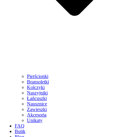
Pierścionki
Bransoletki
Kolczyki
Naszyjniki
Łańcuszki
Nausznice
Zawieszki
Akcesoria
Unikaty
FAQ
Butik
Blog