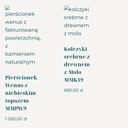
Kolczyki
srebrne z
drewnem
z Molo
Pierścionek
MMK19
Wenus z
690,00
zł
niebieskim
topazem
MMPW9
1 260,00
zł