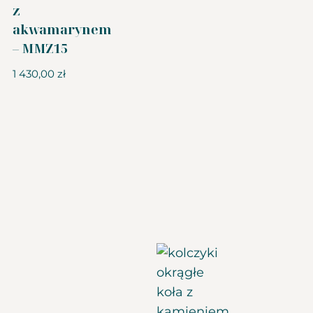
z
akwamarynem
– MMZ15
1 430,00
zł