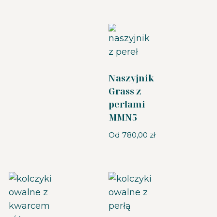
Naszyjnik
Grass z
perłami
MMN5
Od
780,00
zł