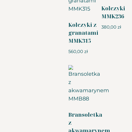
Kolczyki
MMK236
Kolczyki z
380,00
zł
granatami
MMK315
560,00
zł
Bransoletka
z
akwamarynem