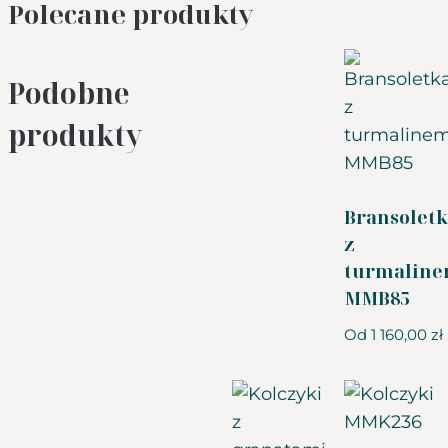
Polecane produkty
Podobne
produkty
Bransolet
z
turmalin
MMB85
Od
1 160,00
zł