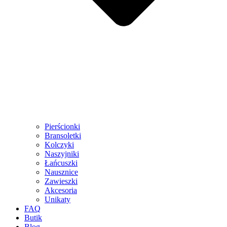
Pierścionki
Bransoletki
Kolczyki
Naszyjniki
Łańcuszki
Nausznice
Zawieszki
Akcesoria
Unikaty
FAQ
Butik
Blog