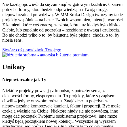
Nie każdą opowieść da się zamknąć w gotowym kształcie. Czasem
potrzeba formy, która będzie odpowiedzią na Twoją drogę,
niepowtarzalną i prawdziwą. W MM Sroka Design tworzymy takie
projekty wspólnie – na bazie Twoich wspomnień, intencji, wartości.
Z kamieni, które coś znaczą, ze złota, które już kiedyś było blisko
Ciebie, lub zupełnie od początku – rzeźbione z uwagą i czułością.
Bo nie chodzi tylko o to, by biżuteria była piękna, chodzi o to, by
niosła sens.
Stwórz coś prawdziwie Twojego
Unikaty
Niepowtarzalne jak Ty
Niektóre projekty powstają z impulsu, z potrzeby serca, z
ciekawości formy, eksperymentu. To projekty, które są zapisem
chwili – jedyne w swoim rodzaju. Znajdziesz tu pojedyncze,
niepowtarzalne kompozycje kamieni, faktur i proporcji. Być może
czekają właśnie na Ciebie. Niektóre nigdy się nie powtórzą, inne
mogą dać początek Twojemu osobistemu projektowi, inne może
kiedyś będą początkiem nowej kolekcji. Wszystkie są wyrazem
artystycznej wolności i Twojej siły wyboru tego co oryginalne.