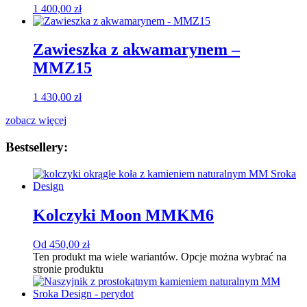
1 400,00
zł
Zawieszka z akwamarynem –
MMZ15
1 430,00
zł
zobacz więcej
Bestsellery:
Kolczyki Moon MMKM6
Od
450,00
zł
Ten produkt ma wiele wariantów. Opcje można wybrać na
stronie produktu