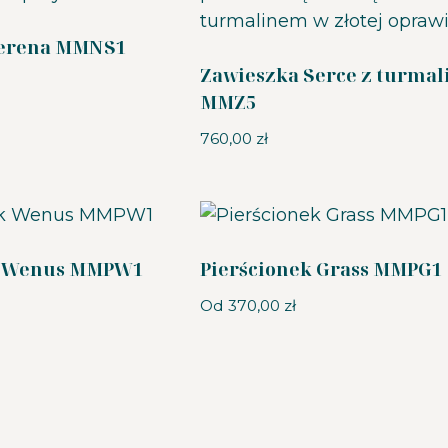
Serena MMNS1
Zawieszka Serce z turma
MMZ5
760,00
zł
k Wenus MMPW1
Pierścionek Grass MMPG1
Od
370,00
zł