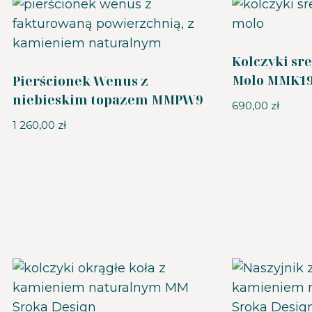
Kolczyki sr
Molo MMK1
Pierścionek Wenus z
niebieskim topazem MMPW9
690,00
zł
1 260,00
zł