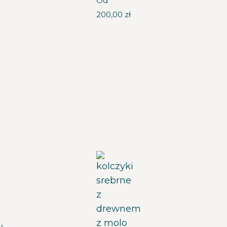
Od
200,00
zł