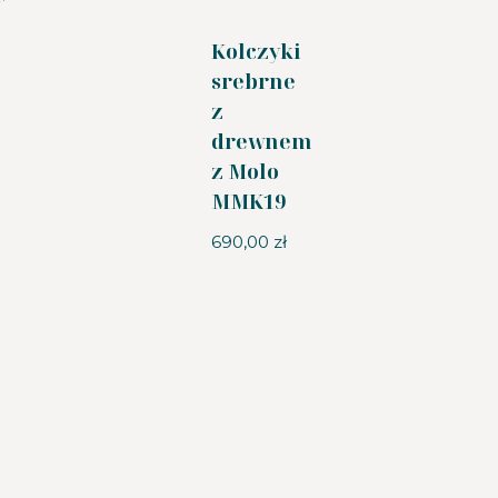
Kolczyki
srebrne
z
drewnem
z Molo
MMK19
690,00
zł