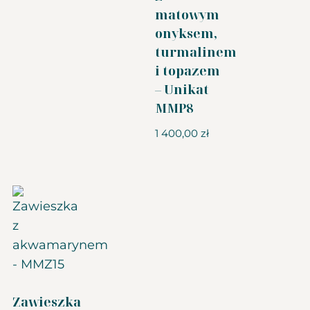
matowym
onyksem,
turmalinem
i topazem
– Unikat
MMP8
1 400,00
zł
Zawieszka