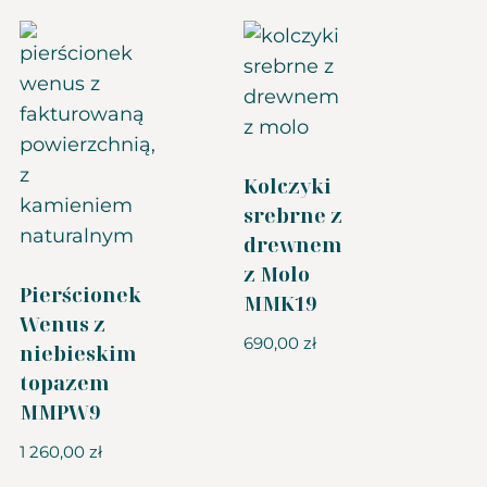
Kolczyki
srebrne z
drewnem
z Molo
Pierścionek
MMK19
Wenus z
690,00
zł
niebieskim
topazem
MMPW9
1 260,00
zł