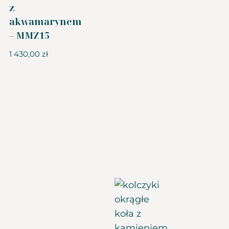
z
akwamarynem
– MMZ15
1 430,00
zł