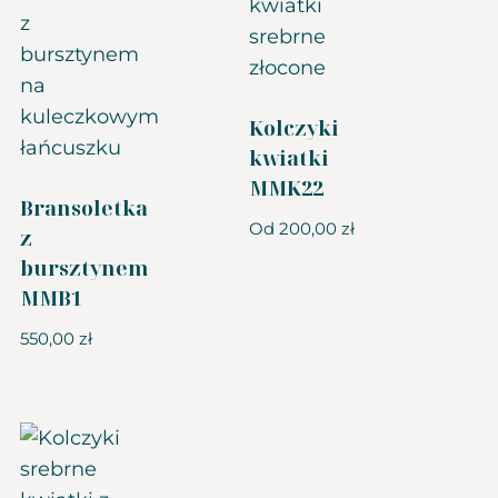
Kolczyki
kwiatki
MMK22
Bransoletka
Od
200,00
zł
z
bursztynem
MMB1
550,00
zł